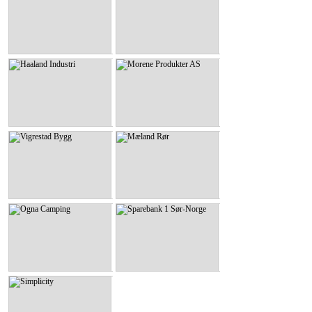
Simplicity
Elektrofag Jæren
KLIKK HER
KLIKK HER
Haaland Industri
Morene Produkter AS
Haaland Industri
Morene Produkter AS
KLIKK HER
KLIKK HER
Vigrestad Bygg
Mæland Rør
Vigrestad Bygg
Mæland Rør
KLIKK HER
KLIKK HER
Ogna Camping
Sparebank 1 Sør-Norge
Ogna Camping
Sparebank 1 Sør-Norge
KLIKK HER
KLIKK HER
Simplicity
Simplicity
KLIKK HER