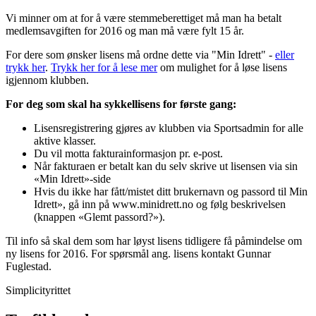
Vi minner om at for å være stemmeberettiget må man ha betalt
medlemsavgiften for 2016 og man må være fylt 15 år.
For dere som ønsker lisens må ordne dette via "Min Idrett" -
eller
trykk her
.
Trykk her for å lese mer
om mulighet for å løse lisens
igjennom klubben.
For deg som skal ha sykkellisens for første gang:
Lisensregistrering gjøres av klubben via Sportsadmin for alle
aktive klasser.
Du vil motta fakturainformasjon pr. e-post.
Når fakturaen er betalt kan du selv skrive ut lisensen via sin
«Min Idrett»-side
Hvis du ikke har fått/mistet ditt brukernavn og passord til Min
Idrett», gå inn på www.minidrett.no og følg beskrivelsen
(knappen «Glemt passord?»).
Til info så skal dem som har løyst lisens tidligere få påmindelse om
ny lisens for 2016. For spørsmål ang. lisens kontakt Gunnar
Fuglestad.
Simplicityrittet