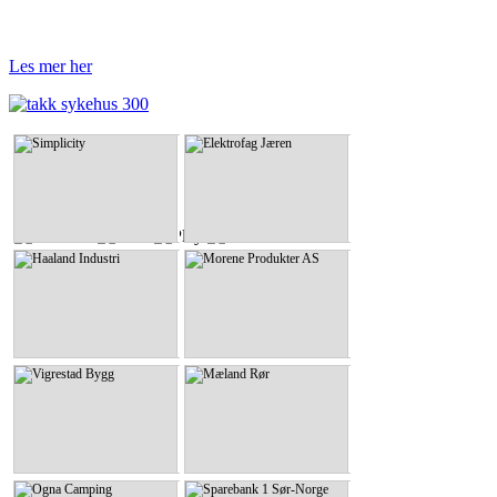
Les mer her
Simplicity
Elektrofag Jæren
Simplicity
Elektrofag Jæren
KLIKK HER
KLIKK HER
Haaland Industri
Morene Produkter AS
Haaland Industri
Morene Produkter AS
KLIKK HER
KLIKK HER
Vigrestad Bygg
Mæland Rør
Vigrestad Bygg
Mæland Rør
KLIKK HER
KLIKK HER
Ogna Camping
Sparebank 1 Sør-Norge