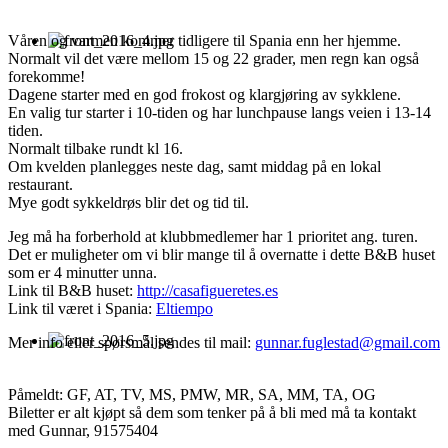
Våren og varmen kommer tidligere til Spania enn her hjemme.
Normalt vil det være mellom 15 og 22 grader, men regn kan også
forekomme!
Dagene starter med en god frokost og klargjøring av sykklene.
En valig tur starter i 10-tiden og har lunchpause langs veien i 13-14
tiden.
Normalt tilbake rundt kl 16.
Om kvelden planlegges neste dag, samt middag på en lokal
restaurant.
Mye godt sykkeldrøs blir det og tid til.
Jeg må ha forberhold at klubbmedlemer har 1 prioritet ang. turen.
Det er muligheter om vi blir mange til å overnatte i dette B&B huset
som er 4 minutter unna.
Link til B&B huset:
http://casafigueretes.es
Link til været i Spania:
Eltiempo
Mer info eller spørsmål sendes til mail:
gunnar.fuglestad@gmail.com
Påmeldt: GF, AT, TV, MS, PMW, MR, SA, MM, TA, OG
Biletter er alt kjøpt så dem som tenker på å bli med må ta kontakt
med Gunnar, 91575404