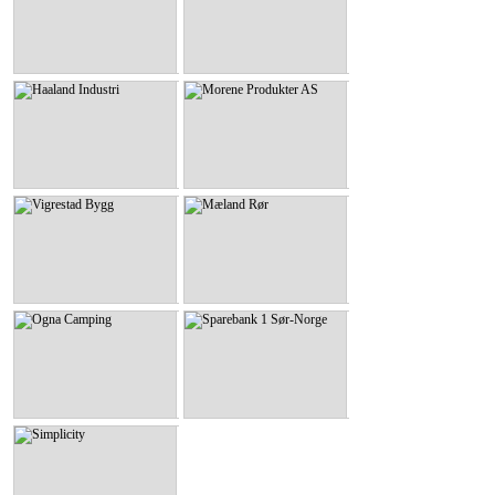
KLIKK HER
KLIKK HER
Haaland Industri
Morene Produkter AS
Haaland Industri
Morene Produkter AS
KLIKK HER
KLIKK HER
Vigrestad Bygg
Mæland Rør
Vigrestad Bygg
Mæland Rør
KLIKK HER
KLIKK HER
Ogna Camping
Sparebank 1 Sør-Norge
Ogna Camping
Sparebank 1 Sør-Norge
KLIKK HER
KLIKK HER
Simplicity
Simplicity
KLIKK HER