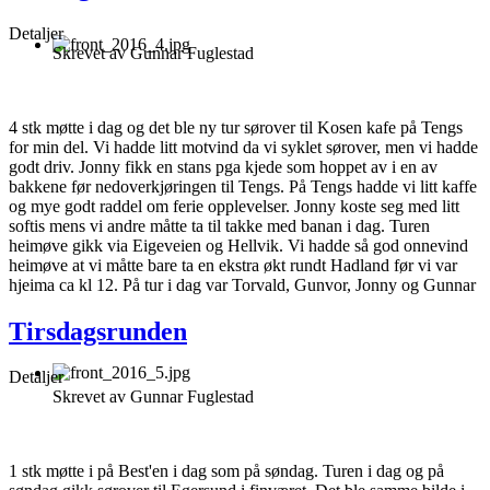
Detaljer
Skrevet av
Gunnar Fuglestad
4 stk møtte i dag og det ble ny tur sørover til Kosen kafe på Tengs
for min del. Vi hadde litt motvind da vi syklet sørover, men vi hadde
godt driv. Jonny fikk en stans pga kjede som hoppet av i en av
bakkene før nedoverkjøringen til Tengs. På Tengs hadde vi litt kaffe
og mye godt raddel om ferie opplevelser. Jonny koste seg med litt
softis mens vi andre måtte ta til takke med banan i dag. Turen
heimøve gikk via Eigeveien og Hellvik. Vi hadde så god onnevind
heimøve at vi måtte bare ta en ekstra økt rundt Hadland før vi var
hjeima ca kl 12. På tur i dag var Torvald, Gunvor, Jonny og Gunnar
Tirsdagsrunden
Detaljer
Skrevet av
Gunnar Fuglestad
1 stk møtte i på Best'en i dag som på søndag. Turen i dag og på