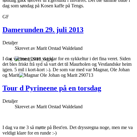
søndag gikk sørover til Egersund i finværet. Det ble samme bilde i
dag som søndag på Kosen kaffe på Tengs.
GF
Damerunden 29. juli 2013
Detaljer
Skrevet av
Marit Orstad Waldeland
I dag var me tri som var klar for en sykkeltur i det fina veret. Siden
det bles friskt frå syd så vart det til Maurholen og Vestlandske heim
igjen. 5 mil i kort-kort :-). De som var med var Magnar, Ole Johan
og Marit
Tour d Pyrineene på en torsdag
Detaljer
Skrevet av
Marit Orstad Waldeland
I dag va me 3 så møtte på Best'en. Det dryssregna noge, men me va
veldigt klare for en runde :-)