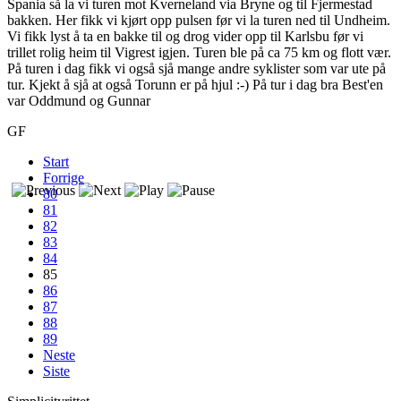
Spania så la vi turen mot Kverneland via Bryne og til Fjermestad
bakken. Her fikk vi kjørt opp pulsen før vi la turen ned til Undheim.
Vi fikk lyst å ta en bakke til og drog vider opp til Karlsbu før vi
trillet rolig heim til Vigrest igjen. Turen ble på ca 75 km og flott vær.
På turen i dag fikk vi også sjå mange andre syklister som var ute på
tur. Kjekt å sjå at også Torunn er på hjul :-) På tur i dag bra Best'en
var Oddmund og Gunnar
GF
Start
Forrige
80
81
82
83
84
85
86
87
88
89
Neste
Siste